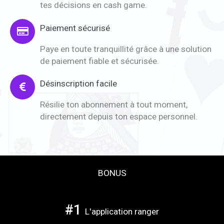
tes décisions en cash game.
Paiement sécurisé
Paye en toute tranquillité grâce à une solution
de paiement fiable et sécurisée.
Désinscription facile
Résilie ton abonnement à tout moment,
directement depuis ton espace personnel.
BONUS
#1
L'application ranger