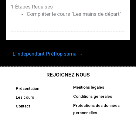
1 Étapes Requises
Compléter le cours “Les mains de départ”
←
L’indépendant
Préflop sama
→
REJOIGNEZ NOUS
Mentions légales
Présentation
Conditions générales
Les cours
Protections des données
Contact
personnelles
F
Y
I
D
a
o
n
i