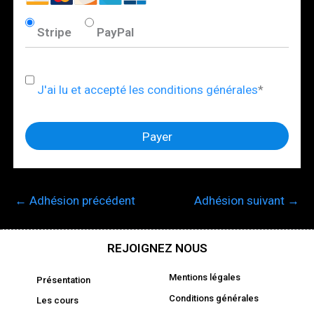
Stripe
PayPal
J'ai lu et accepté les conditions générales
*
No val
←
Adhésion précédent
Adhésion suivant
→
REJOIGNEZ NOUS
Mentions légales
Présentation
Conditions générales
Les cours