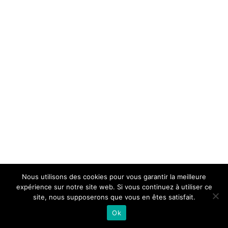
Nous utilisons des cookies pour vous garantir la meilleure
expérience sur notre site web. Si vous continuez à utiliser ce
site, nous supposerons que vous en êtes satisfait.
Ok