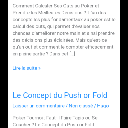
au
Comment Calculer Ses Outs au Poker et
Poker
Prendre les Meilleures Décisions ? L’un des
concepts les plus fondamentaux au poker est le
calcul des outs, qui permet d’évaluer nos
chances d’améliorer notre main et ainsi prendre
des décisions plus éclairées. Mais qu’est-ce
qu’un out et comment le compter efficacement
en pleine partie ? Dans cet […]
Lire la suite »
Le
Le Concept du Push or Fold
Concept
Laisser un commentaire
/
Non classé
/
Hugo
du
Push
Poker Tournoi : Faut-il Faire Tapis ou Se
or
Coucher ? Le Concept du Push or Fold