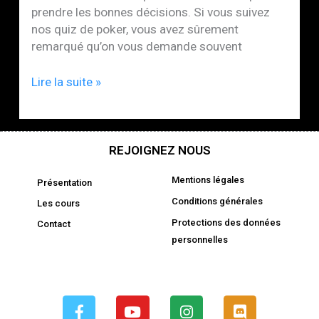
prendre les bonnes décisions. Si vous suivez
nos quiz de poker, vous avez sûrement
remarqué qu’on vous demande souvent
Lire la suite »
REJOIGNEZ NOUS
Mentions légales
Présentation
Conditions générales
Les cours
Protections des données
Contact
personnelles
F
Y
I
D
a
o
n
i
c
u
s
s